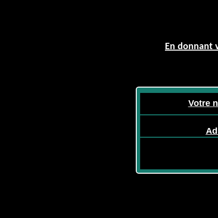
En donnant v
Votre 
Ad