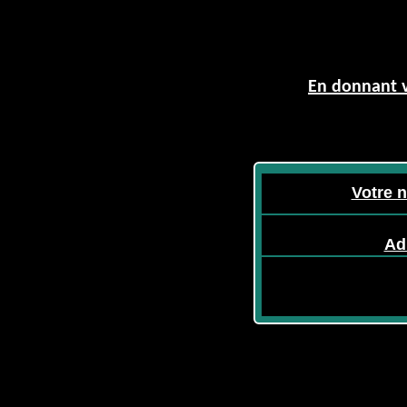
En donnant v
Votre 
Ad