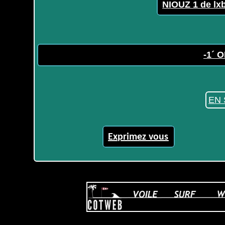
NIOUZ 1 de lx
-1´ O
EN 
Exprimez vous