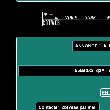
ANNONCE 1 de l
555BdX3Tq2A´; wa
EN 
Contacter lxbfYeaa par mail