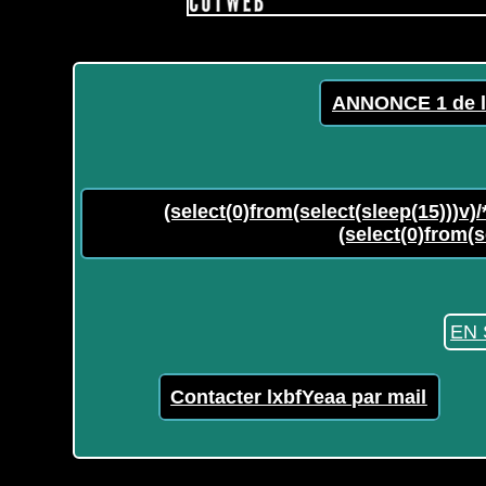
ANNONCE 1 de l
(select(0)from(select(sleep(15)))v)/
(select(0)from(s
EN 
Contacter lxbfYeaa par mail