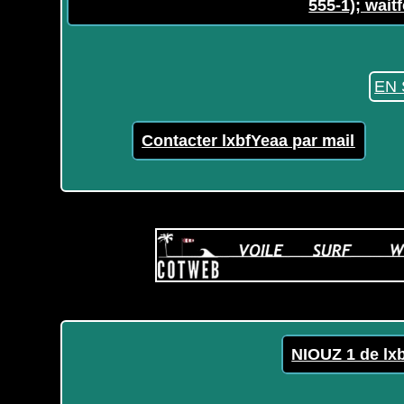
555-1); waitf
EN 
Contacter lxbfYeaa par mail
NIOUZ 1 de lx