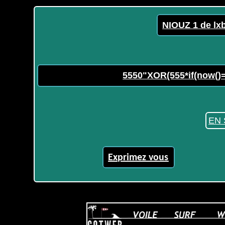
NIOUZ 1 de lx
5550"XOR(555*if(now()=
EN 
Exprimez vous