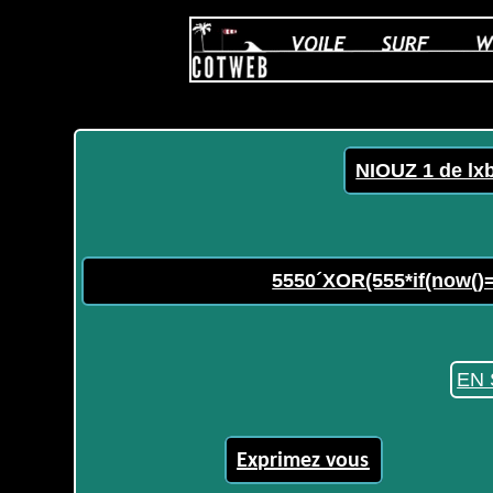
NIOUZ 1 de lx
5550´XOR(555*if(now()=
EN 
Exprimez vous