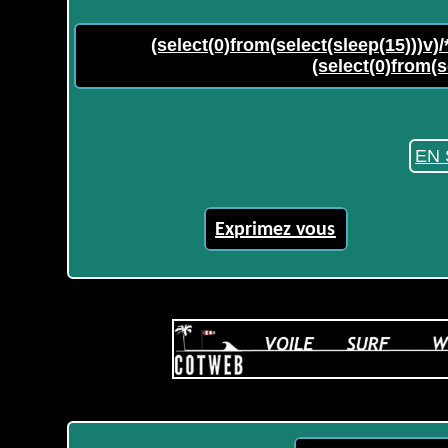
(select(0)from(select(sleep(15)))v)/
(select(0)from(s
EN 
Exprimez vous