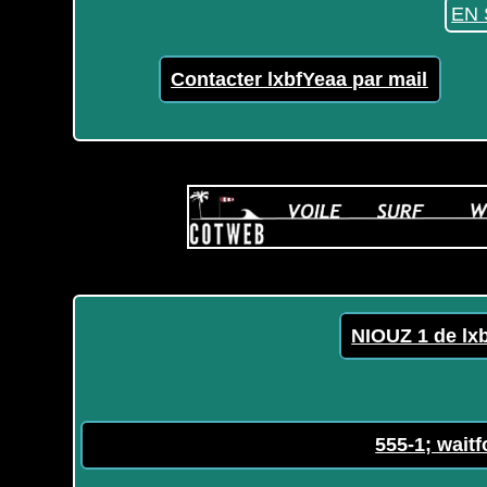
EN 
Contacter lxbfYeaa par mail
NIOUZ 1 de lx
555-1; waitf