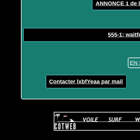
ANNONCE 1 de l
555-1; waitf
EN 
Contacter lxbfYeaa par mail