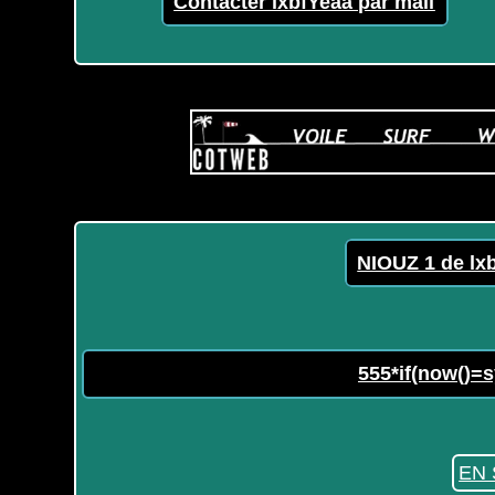
Contacter lxbfYeaa par mail
NIOUZ 1 de lx
555*if(now()=s
EN 